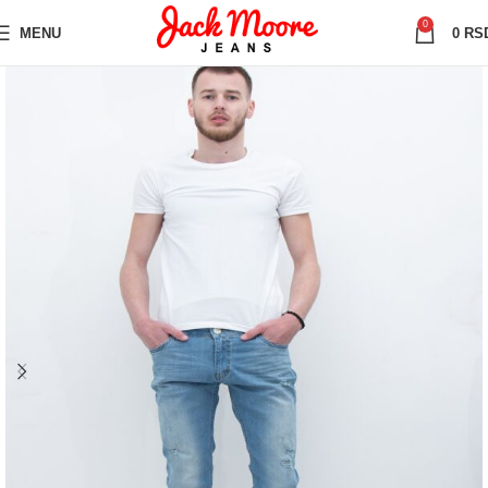
0
MENU
0
RS