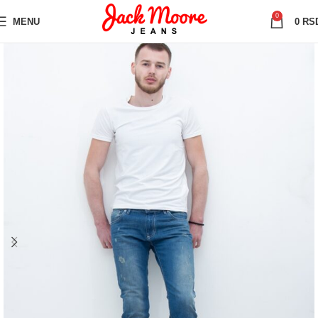
0
MENU
0
RS