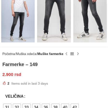
Početna
Muška odeća
Muške farmerke
Farmerke – 149
2.900
rsd
2
Items sold in last 3 days
VELIČINA
31
32
33
34
36
38
40
42