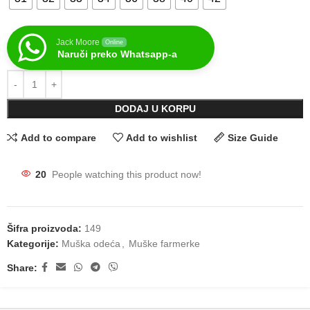
Jack Moore
Online
Naruči preko Whatsapp-a
DODAJ U KORPU
Add to compare
Add to wishlist
Size Guide
20
People watching this product now!
Šifra proizvoda:
149
Kategorije:
Muška odeća
,
Muške farmerke
Share: