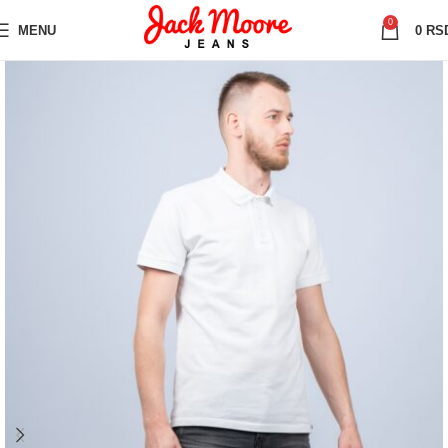
0
MENU
0
RS