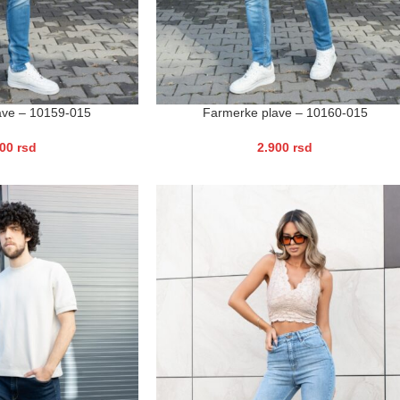
ave – 10159-015
Farmerke plave – 10160-015
900
rsd
2.900
rsd