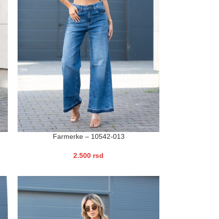
Farmerke – 10542-013
2.500
rsd