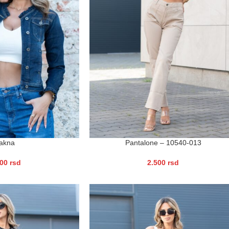
akna
Pantalone – 10540-013
500
rsd
2.500
rsd