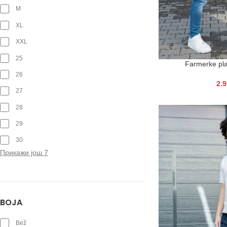
M
XL
XXL
25
Farmerke pl
26
2.
27
28
29
30
Прикажи још 7
BOJA
Bež