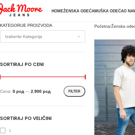
HOME
ŽENSKA ODEĆA
MUŠKA ODEĆA
O NA
KATEGORIJE PROIZVODA
Početna
Ženska ode
SORTIRAJ PO CENI
Cena:
0 рсд
—
2.900 рсд
FILTER
SORTIRAJ PO VELIČINI
L