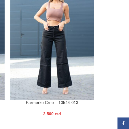
Farmerke Crne – 10544-013
2.500
rsd
Face