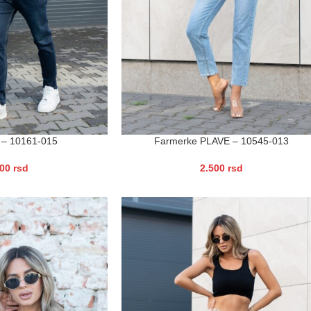
 – 10161-015
Farmerke PLAVE – 10545-013
900
rsd
2.500
rsd