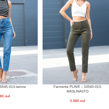
10545-013-tamna
Farmerke PLAVE – 10540-013-
MASLINASTO
500
rsd
2.500
rsd