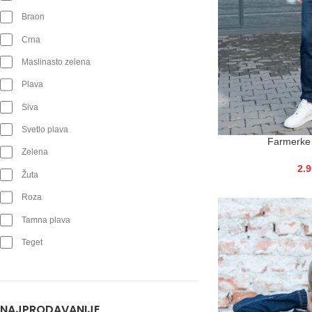
Braon
Crna
Maslinasto zelena
Plava
Siva
Svetlo plava
Farmerke
Zelena
2.
Žuta
Roza
Tamna plava
Teget
NAJPRODAVANIJE