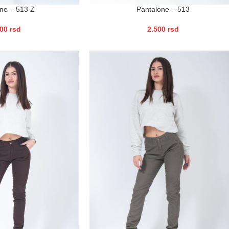
ne – 513 Z
Pantalone – 513
500
rsd
2.500
rsd