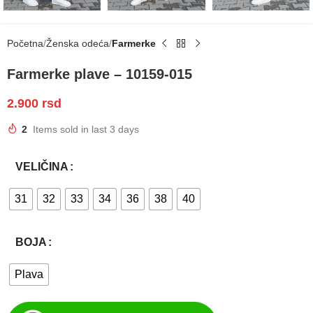
Početna
Ženska odeća
Farmerke
Farmerke plave – 10159-015
2.900
rsd
2
Items sold in last 3 days
VELIČINA
31
32
33
34
36
38
40
BOJA
Plava