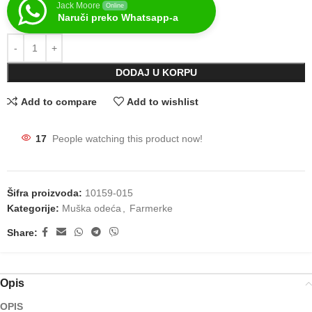
Jack Moore
Online
Naruči preko Whatsapp-a
DODAJ U KORPU
Add to compare
Add to wishlist
17
People watching this product now!
Šifra proizvoda:
10159-015
Kategorije:
Muška odeća
,
Farmerke
Share:
Opis
OPIS