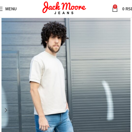
0
MENU
0
RS