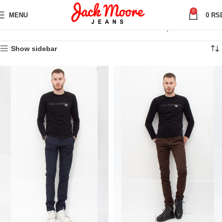
0
MENU
0
RS
Početna
Muška odeća
Trenerke
Prikazano je svih 5 rezultata
Show sidebar