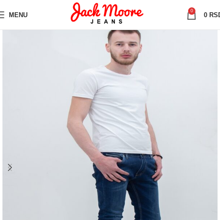
0
MENU
0
RS