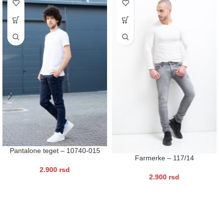
Pantalone teget – 10740-015
Farmerke – 117/14
2.900
rsd
2.900
rsd