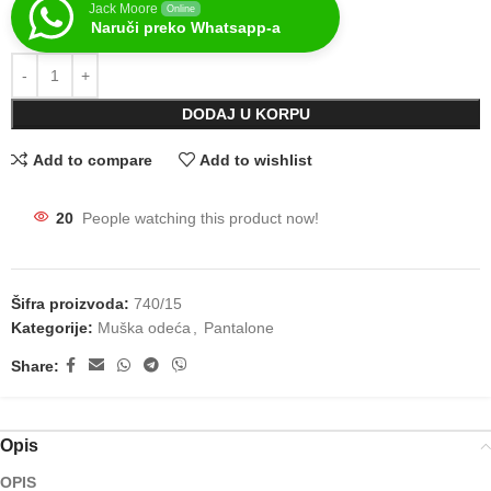
Jack Moore
Online
Naruči preko Whatsapp-a
DODAJ U KORPU
Add to compare
Add to wishlist
20
People watching this product now!
Šifra proizvoda:
740/15
Kategorije:
Muška odeća
,
Pantalone
Share:
Opis
OPIS