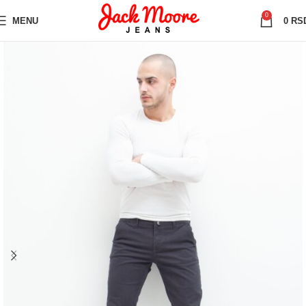
0
MENU
0
RS