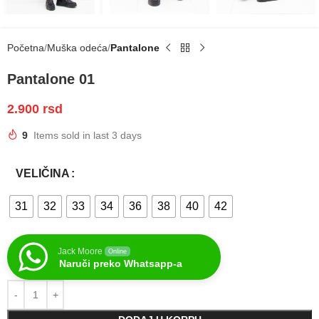
Početna
Muška odeća
Pantalone
Pantalone 01
2.900
rsd
9
Items sold in last 3 days
VELIČINA
31
32
33
34
36
38
40
42
Jack Moore
Online
Naruči preko Whatsapp-a