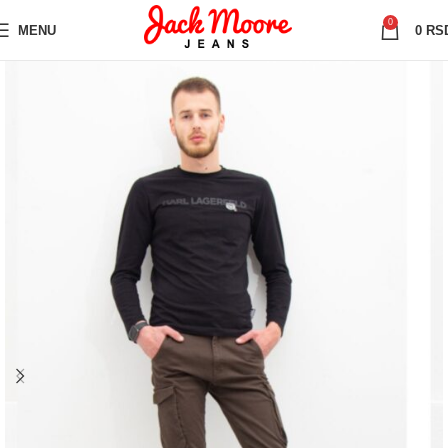
0
MENU
0
RS