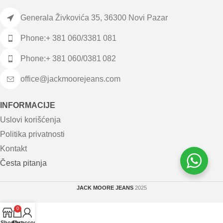
Generala Živkovića 35, 36300 Novi Pazar
Phone:+ 381 060/3381 081
Phone:+ 381 060/0381 082
office@jackmoorejeans.com
INFORMACIJE
Uslovi korišćenja
Politika privatnosti
Kontakt
Česta pitanja
JACK MOORE JEANS
2025
0
Shop
Cart
My account