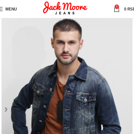
0
MENU
0
RS