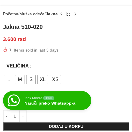
Početna
Muška odeća
Jakna
Jakna 510-020
3.600
rsd
7
Items sold in last 3 days
VELIČINA
L
M
S
XL
XS
Jack Moore
Online
Naruči preko Whatsapp-a
DODAJ U KORPU