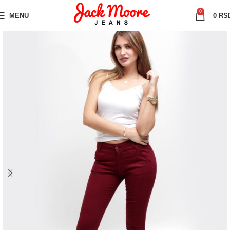
0
MENU
0
RS