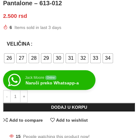
Pantalone – 613-012
2.500
rsd
6
Items sold in last 3 days
VELIČINA
26
27
28
29
30
31
32
33
34
Jack Moore
Online
Naruči preko Whatsapp-a
DODAJ U KORPU
Add to compare
Add to wishlist
15
People watching this product now!