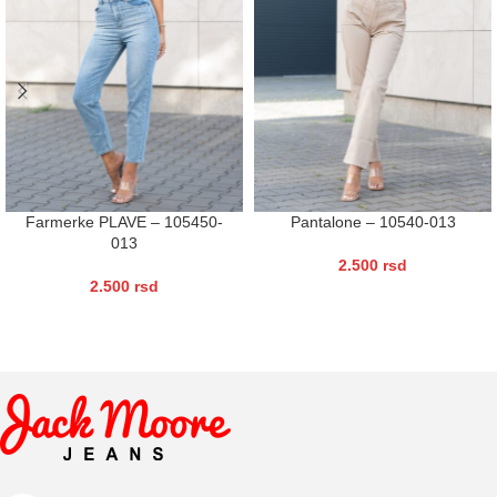
Farmerke PLAVE – 105450-
Pantalone – 10540-013
013
2.500
rsd
2.500
rsd