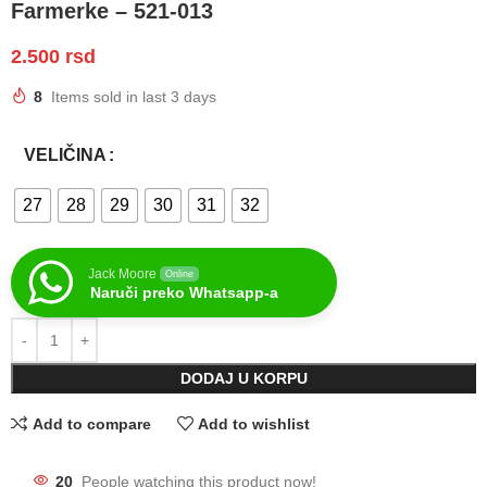
Farmerke – 521-013
2.500
rsd
8
Items sold in last 3 days
VELIČINA
27
28
29
30
31
32
Jack Moore
Online
Naruči preko Whatsapp-a
DODAJ U KORPU
Add to compare
Add to wishlist
20
People watching this product now!