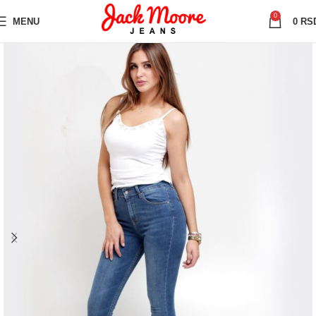
0
MENU
0
RS