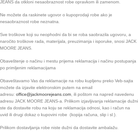
JEANS da otkloni nesaobraznost robe opravkom ili zamenom.
Ne možete da raskinete ugovor o kupoprodaji robe ako je
nesaobraznost robe neznatna.
Sve troškove koji su neophodni da bi se roba saobrazila ugovoru, a
naročito troškove rada, materijala, preuzimanja i isporuke, snosi JACK
MOORE JEANS.
Obaveštenje o načinu i mestu prijema reklamacija i načinu postupanja
po primljenim reklamacijama
Obaveštavamo Vas da reklamacije na robu kupljenu preko Veb-sajta
možete da izjavite elektronskim putem na email
adresu:
office@jackmoorejeans.com
, ili poštom na napred navedenu
adresu JACK MOORE JEANS-a. Prilikom izjavljivanja reklamacije dužni
ste da dostavite robu na koju se reklamacija odnosi, kao i račun na
uvid ili drugi dokaz o kupovini robe (kopija računa, slip i sl.).
Prilikom dostavljanja robe niste dužni da dostavite ambalažu.