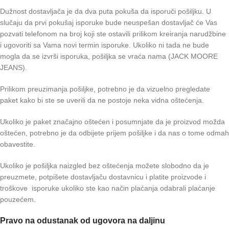
Dužnost dostavljača je da dva puta pokuša da isporuči pošiljku. U
slučaju da prvi pokušaj isporuke bude neuspešan dostavljač će Vas
pozvati telefonom na broj koji ste ostavili prilikom kreiranja narudžbine
i ugovoriti sa Vama novi termin isporuke. Ukoliko ni tada ne bude
mogla da se izvrši isporuka, pošiljka se vraća nama (JACK MOORE
JEANS).
Prilikom preuzimanja pošiljke, potrebno je da vizuelno pregledate
paket kako bi ste se uverili da ne postoje neka vidna oštećenja.
Ukoliko je paket značajno oštećen i posumnjate da je proizvod možda
oštećen, potrebno je da odbijete prijem pošiljke i da nas o tome odmah
obavestite.
Ukoliko je pošiljka naizgled bez oštećenja možete slobodno da je
preuzmete, potpišete dostavljaču dostavnicu i platite proizvode i
troškove isporuke ukoliko ste kao način plaćanja odabrali plaćanje
pouzećem.
Pravo na odustanak od ugovora na daljinu