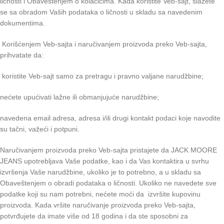
ličnosti i Obaveštenjem o kolačićima. Kada koristite Veb-sajt, slažete
se sa obradom Vaših podataka o ličnosti u skladu sa navedenim
dokumentima.
Korišćenjem Veb-sajta i naručivanjem proizvoda preko Veb-sajta,
prihvatate da:
koristite Veb-sajt samo za pretragu i pravno valjane narudžbine;
nećete upućivati lažne ili obmanjujuće narudžbine;
navedena email adresa, adresa i/ili drugi kontakt podaci koje navodite
su tačni, važeći i potpuni.
Naručivanjem proizvoda preko Veb-sajta pristajete da JACK MOORE
JEANS upotrebljava Vaše podatke, kao i da Vas kontaktira u svrhu
izvršenja Vaše narudžbine, ukoliko je to potrebno, a u skladu sa
Obaveštenjem o obradi podataka o ličnosti. Ukoliko ne navedete sve
podatke koji su nam potrebni, nećete moći da izvršite kupovinu
proizvoda. Kada vršite naručivanje proizvoda preko Veb-sajta,
potvrđujete da imate više od 18 godina i da ste sposobni za