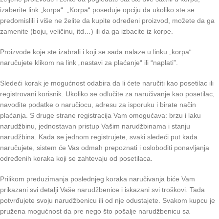
izaberite link „korpa“. „Korpa“ poseduje opciju da ukoliko ste se
predomislili i više ne želite da kupite određeni proizvod, možete da ga
zamenite (boju, veličinu, itd…) ili da ga izbacite iz korpe.
Proizvode koje ste izabrali i koji se sada nalaze u linku „korpa“
naručujete klikom na link „nastavi za plaćanje“ ili “naplati”.
Sledeći korak je mogućnost odabira da li ćete naručiti kao posetilac ili
registrovani korisnik. Ukoliko se odlučite za naručivanje kao posetilac,
navodite podatke o naručiocu, adresu za isporuku i birate način
plaćanja. S druge strane registracija Vam omogućava: brzu i laku
narudžbinu, jednostavan pristup Vašim narudžbinama i stanju
narudžbina. Kada se jednom registrujete, svaki sledeći put kada
naručujete, sistem će Vas odmah prepoznati i osloboditi ponavljanja
određenih koraka koji se zahtevaju od posetilaca.
Prilikom preduzimanja poslednjeg koraka naručivanja biće Vam
prikazani svi detalji Vaše narudžbenice i iskazani svi troškovi. Tada
potvrđujete svoju narudžbenicu ili od nje odustajete. Svakom kupcu je
pružena mogućnost da pre nego što pošalje narudžbenicu sa