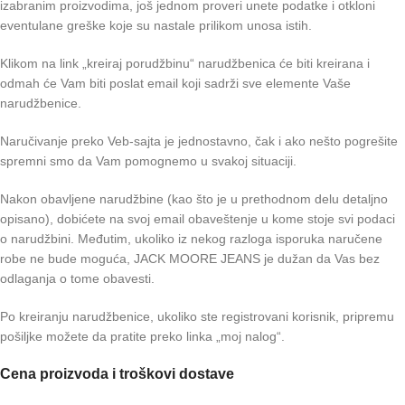
izabranim proizvodima, još jednom proveri unete podatke i otkloni
eventulane greške koje su nastale prilikom unosa istih.
Klikom na link „kreiraj porudžbinu“ narudžbenica će biti kreirana i
odmah će Vam biti poslat email koji sadrži sve elemente Vaše
narudžbenice.
Naručivanje preko Veb-sajta je jednostavno, čak i ako nešto pogrešite
spremni smo da Vam pomognemo u svakoj situaciji.
Nakon obavljene narudžbine (kao što je u prethodnom delu detaljno
opisano), dobićete na svoj email obaveštenje u kome stoje svi podaci
o narudžbini. Međutim, ukoliko iz nekog razloga isporuka naručene
robe ne bude moguća, JACK MOORE JEANS je dužan da Vas bez
odlaganja o tome obavesti.
Po kreiranju narudžbenice, ukoliko ste registrovani korisnik, pripremu
pošiljke možete da pratite preko linka „moj nalog“.
Cena proizvoda i troškovi dostave