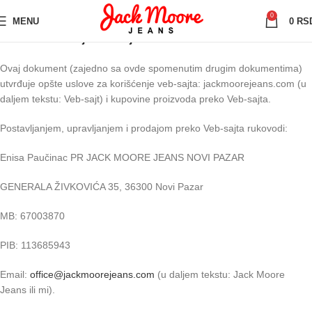
0
MENU
0
RS
Uslovi korišćenja veb-sajta
Ovaj dokument (zajedno sa ovde spomenutim drugim dokumentima)
utvrđuje opšte uslove za korišćenje veb-sajta: jackmoorejeans.com (u
daljem tekstu: Veb-sajt) i kupovine proizvoda preko Veb-sajta.
Postavljanjem, upravljanjem i prodajom preko Veb-sajta rukovodi:
Enisa Paučinac PR JACK MOORE JEANS NOVI PAZAR
GENERALA ŽIVKOVIĆA 35, 36300 Novi Pazar
MB: 67003870
PIB: 113685943
Email:
office@jackmoorejeans.com
(u daljem tekstu: Jack Moore
Jeans ili mi).