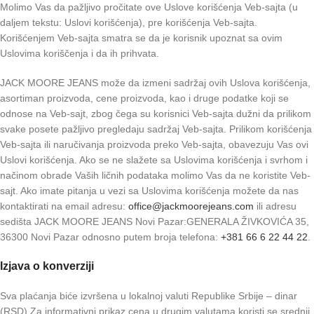
Molimo Vas da pažljivo pročitate ove Uslove korišćenja Veb-sajta (u
daljem tekstu: Uslovi korišćenja), pre korišćenja Veb-sajta.
Korišćenjem Veb-sajta smatra se da je korisnik upoznat sa ovim
Uslovima koriščenja i da ih prihvata.
JACK MOORE JEANS može da izmeni sadržaj ovih Uslova korišćenja,
asortiman proizvoda, cene proizvoda, kao i druge podatke koji se
odnose na Veb-sajt, zbog čega su korisnici Veb-sajta dužni da prilikom
svake posete pažljivo pregledaju sadržaj Veb-sajta. Prilikom korišćenja
Veb-sajta ili naručivanja proizvoda preko Veb-sajta, obavezuju Vas ovi
Uslovi korišćenja. Ako se ne slažete sa Uslovima korišćenja i svrhom i
načinom obrade Vaših ličnih podataka molimo Vas da ne koristite Veb-
sajt. Ako imate pitanja u vezi sa Uslovima korišćenja možete da nas
kontaktirati na email adresu:
office@jackmoorejeans.com
ili adresu
sedišta JACK MOORE JEANS Novi Pazar:GENERALA ŽIVKOVIĆA 35,
36300 Novi Pazar odnosno putem broja telefona:
+381 66 6 22 44 22
.
Izjava o konverziji
Sva plaćanja biće izvršena u lokalnoj valuti Republike Srbije – dinar
(RSD).Za informativni prikaz cena u drugim valutama koristi se srednji