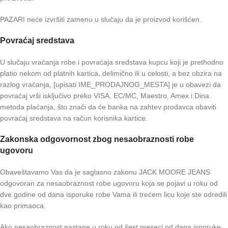
PAZARI neće izvršiti zamenu u slučaju da je proizvod korišćen.
Povraćaj sredstava
U slučaju vraćanja robe i povraćaja sredstava kupcu koji je prethodno
platio nekom od platnih kartica, delimično ili u celosti, a bez obzira na
razlog vraćanja, [upisati IME_PRODAJNOG_MESTA] je u obavezi da
povraćaj vrši isključivo preko VISA, EC/MC, Maestro, Amex i Dina
metoda plaćanja, što znači da će banka na zahtev prodavca obaviti
povraćaj sredstava na račun korisnika kartice.
Zakonska odgovornost zbog nesaobraznosti robe
ugovoru
Obaveštavamo Vas da je saglasno zakonu JACK MOORE JEANS
odgovoran za nesaobraznost robe ugovoru koja se pojavi u roku od
dve godine od dana isporuke robe Vama ili trećem licu koje ste odredili
kao primaoca.
Ako nesaobraznost nastane u roku od šest meseci od dana isporuke