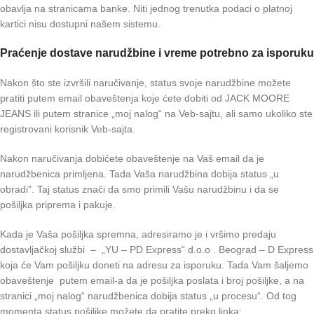
obavlja na stranicama banke. Niti jednog trenutka podaci o platnoj
kartici nisu dostupni našem sistemu.
Praćenje dostave narudžbine i vreme potrebno za isporuku
Nakon što ste izvršili naručivanje, status svoje narudžbine možete
pratiti putem email obaveštenja koje ćete dobiti od JACK MOORE
JEANS ili putem stranice „moj nalog“ na Veb-sajtu, ali samo ukoliko ste
registrovani korisnik Veb-sajta.
Nakon naručivanja dobićete obaveštenje na Vaš email da je
narudžbenica primljena. Tada Vaša narudžbina dobija status „u
obradi”. Taj status znači da smo primili Vašu narudžbinu i da se
pošiljka priprema i pakuje.
Kada je Vaša pošiljka spremna, adresiramo je i vršimo predaju
dostavljačkoj službi – „YU – PD Express“ d.o.o . Beograd – D Express
koja će Vam pošiljku doneti na adresu za isporuku. Tada Vam šaljemo
obaveštenje putem email-a da je pošiljka poslata i broj pošiljke, a na
stranici „moj nalog“ narudžbenica dobija status „u procesu“. Od tog
momenta status pošiljke možete da pratite preko linka: