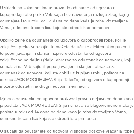
U skladu sa zakonom imate pravo do odustane od ugovora o
kupoprodaji robe preko Veb-sajta bez navođenja razloga zbog kojeg
odustajete i to u roku od 14 dana od dana kada je roba dostavljena
Vama, odnosno trećem licu koje ste odredili kao primaoca.
Ukoliko želite da odustanete od ugovora o kupoprodaji robe, koji je
zaključen preko Veb-sajta, to možete da učinite elektronskim putem i
to popunjavanjem i slanjem izjave o odustanku od ugovora
zaključenog na daljinu (dalje: obrazac za odustanak od ugovora), koji
se nalazi na Veb-sajtu ili popunjavanjem i slanjem obrazca za
odustanak od ugovora, koji ste dobili uz kupljenu robu, poštom na
adresu JACK MOORE JEANS-ija. Takođe, od ugovora o kupoprodaji
možete odustati i na drugi nedvosmislen način.
Izjava o odustanku od ugovora proizvodi pravno dejstvo od dana kada
je poslata JACK MOORE JEANS-iju i smatra se blagovremenom ako je
poslata u roku od 14 dana od dana kada je roba dostavljena Vama,
odnosno trećem licu koje ste odredili kao primaoca.
U slučaju da odustanete od ugovora vi snosite troškove vraćanja robe i