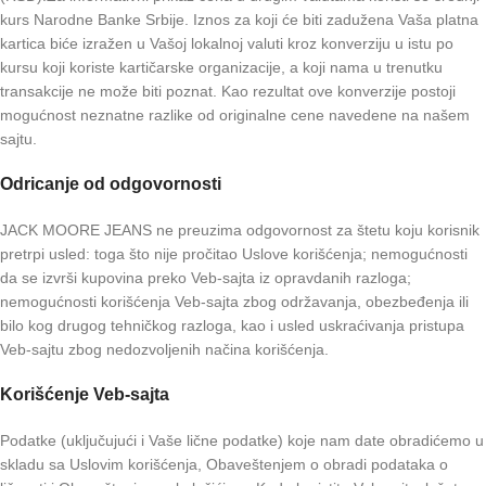
kurs Narodne Banke Srbije. Iznos za koji će biti zadužena Vaša platna
kartica biće izražen u Vašoj lokalnoj valuti kroz konverziju u istu po
kursu koji koriste kartičarske organizacije, a koji nama u trenutku
transakcije ne može biti poznat. Kao rezultat ove konverzije postoji
mogućnost neznatne razlike od originalne cene navedene na našem
sajtu.
Odricanje od odgovornosti
JACK MOORE JEANS ne preuzima odgovornost za štetu koju korisnik
pretrpi usled: toga što nije pročitao Uslove korišćenja; nemogućnosti
da se izvrši kupovina preko Veb-sajta iz opravdanih razloga;
nemogućnosti korišćenja Veb-sajta zbog održavanja, obezbeđenja ili
bilo kog drugog tehničkog razloga, kao i usled uskraćivanja pristupa
Veb-sajtu zbog nedozvoljenih načina korišćenja.
Korišćenje Veb-sajta
Podatke (uključujući i Vaše lične podatke) koje nam date obradićemo u
skladu sa Uslovim korišćenja, Obaveštenjem o obradi podataka o