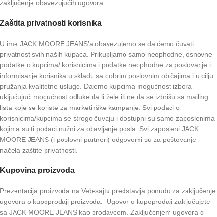
zaključenje obavezujućih ugovora.
Zaštita privatnosti korisnika
U ime JACK MOORE JEANS’a obavezujemo se da ćemo čuvati
privatnost svih naših kupaca. Prikupljamo samo neophodne, osnovne
podatke o kupcima/ korisnicima i podatke neophodne za poslovanje i
informisanje korisnika u skladu sa dobrim poslovnim običajima i u cilju
pružanja kvalitetne usluge. Dajemo kupcima mogućnost izbora
uključujući mogućnost odluke da li žele ili ne da se izbrišu sa mailing
lista koje se koriste za marketinške kampanje. Svi podaci o
korisnicima/kupcima se strogo čuvaju i dostupni su samo zaposlenima
kojima su ti podaci nužni za obavljanje posla. Svi zaposleni JACK
MOORE JEANS (i poslovni partneri) odgovorni su za poštovanje
načela zaštite privatnosti.
Kupovina proizvoda
Prezentacija proizvoda na Veb-sajtu predstavlja ponudu za zaključenje
ugovora o kupoprodaji proizvoda. Ugovor o kupoprodaji zaključujete
sa JACK MOORE JEANS kao prodavcem. Zaključenjem ugovora o