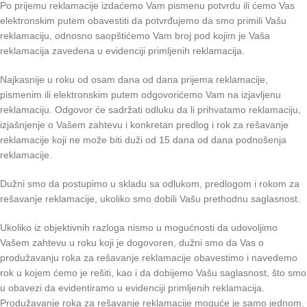
Po prijemu reklamacije izdaćemo Vam pismenu potvrdu ili ćemo Vas
elektronskim putem obavestiti da potvrđujemo da smo primili Vašu
reklamaciju, odnosno saopštićemo Vam broj pod kojim je Vaša
reklamacija zavedena u evidenciji primljenih reklamacija.
Najkasnije u roku od osam dana od dana prijema reklamacije,
pismenim ili elektronskim putem odgovorićemo Vam na izjavljenu
reklamaciju. Odgovor će sadržati odluku da li prihvatamo reklamaciju,
izjašnjenje o Vašem zahtevu i konkretan predlog i rok za rešavanje
reklamacije koji ne može biti duži od 15 dana od dana podnošenja
reklamacije.
Dužni smo da postupimo u skladu sa odlukom, predlogom i rokom za
rešavanje reklamacije, ukoliko smo dobili Vašu prethodnu saglasnost.
Ukoliko iz objektivnih razloga nismo u mogućnosti da udovoljimo
Vašem zahtevu u roku koji je dogovoren, dužni smo da Vas o
produžavanju roka za rešavanje reklamacije obavestimo i navedemo
rok u kojem ćemo je rešiti, kao i da dobijemo Vašu saglasnost, što smo
u obavezi da evidentiramo u evidenciji primljenih reklamacija.
Produžavanje roka za rešavanje reklamacije moguće je samo jednom.