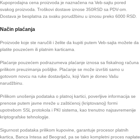
Kupoprodajna cena proizvoda je naznačena na Veb-sajtu pored
svakog proizvoda. Troškovi dostave iznose 350RSD sa PDV-om.
Dostava je besplatna za svaku porudžbinu u iznosu preko 6000 RSD.
Način plaćanja
Proizvode koje ste naručili i želite da kupiti putem Veb-sajta možete da
platite pouzećem ili platnim karticama.
Plaćanje pouzećem podrazumeva plaćanje iznosa sa fiskalnog računa
prilikom preuzimanja pošiljke. Plaćanje se može izvršiti samo u
gotovom novcu na ruke dostavljaču, koji Vam je doneo Vašu
narudžbinu.
Prilikom unošenja podataka o platnoj kartici, poverljive informacija se
prenose putem javne mreže u zaštićenoj (kriptovanoj) formi
upotrebom SSL protokola i PKI sistema, kao trenutno najsavremenije
kriptografske tehnologije.
Sigurnost podataka prilikom kupovine, garantuje procesor platnih
kartica, Banca Intesa ad Beograd, pa se tako kompletni proces naplate