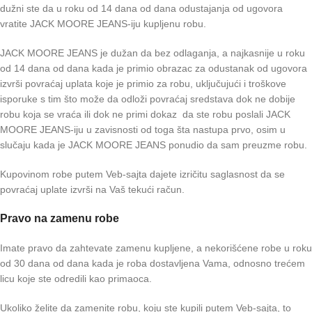
dužni ste da u roku od 14 dana od dana odustajanja od ugovora
vratite JACK MOORE JEANS-iju kupljenu robu.
JACK MOORE JEANS je dužan da bez odlaganja, a najkasnije u roku
od 14 dana od dana kada je primio obrazac za odustanak od ugovora
izvrši povraćaj uplata koje je primio za robu, uključujući i troškove
isporuke s tim što može da odloži povraćaj sredstava dok ne dobije
robu koja se vraća ili dok ne primi dokaz da ste robu poslali JACK
MOORE JEANS-iju u zavisnosti od toga šta nastupa prvo, osim u
slučaju kada je JACK MOORE JEANS ponudio da sam preuzme robu.
Kupovinom robe putem Veb-sajta dajete izričitu saglasnost da se
povraćaj uplate izvrši na Vaš tekući račun.
Pravo na zamenu robe
Imate pravo da zahtevate zamenu kupljene, a nekorišćene robe u roku
od 30 dana od dana kada je roba dostavljena Vama, odnosno trećem
licu koje ste odredili kao primaoca.
Ukoliko želite da zamenite robu, koju ste kupili putem Veb-sajta, to