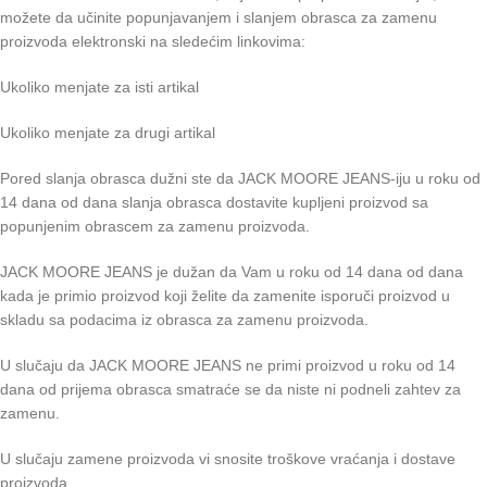
možete da učinite popunjavanjem i slanjem obrasca za zamenu
proizvoda elektronski na sledećim linkovima:
Ukoliko menjate za isti artikal
Ukoliko menjate za drugi artikal
Pored slanja obrasca dužni ste da JACK MOORE JEANS-iju u roku od
14 dana od dana slanja obrasca dostavite kupljeni proizvod sa
popunjenim obrascem za zamenu proizvoda.
JACK MOORE JEANS je dužan da Vam u roku od 14 dana od dana
kada je primio proizvod koji želite da zamenite isporuči proizvod u
skladu sa podacima iz obrasca za zamenu proizvoda.
U slučaju da JACK MOORE JEANS ne primi proizvod u roku od 14
dana od prijema obrasca smatraće se da niste ni podneli zahtev za
zamenu.
U slučaju zamene proizvoda vi snosite troškove vraćanja i dostave
proizvoda.