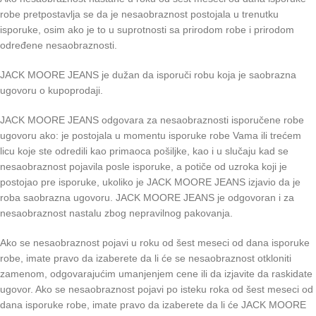
robe pretpostavlja se da je nesaobraznost postojala u trenutku
isporuke, osim ako je to u suprotnosti sa prirodom robe i prirodom
određene nesaobraznosti.
JACK MOORE JEANS je dužan da isporuči robu koja je saobrazna
ugovoru o kupoprodaji.
JACK MOORE JEANS odgovara za nesaobraznosti isporučene robe
ugovoru ako: je postojala u momentu isporuke robe Vama ili trećem
licu koje ste odredili kao primaoca pošiljke, kao i u slučaju kad se
nesaobraznost pojavila posle isporuke, a potiče od uzroka koji je
postojao pre isporuke, ukoliko je JACK MOORE JEANS izjavio da je
roba saobrazna ugovoru. JACK MOORE JEANS je odgovoran i za
nesaobraznost nastalu zbog nepravilnog pakovanja.
Ako se nesaobraznost pojavi u roku od šest meseci od dana isporuke
robe, imate pravo da izaberete da li će se nesaobraznost otkloniti
zamenom, odgovarajućim umanjenjem cene ili da izjavite da raskidate
ugovor. Ako se nesaobraznost pojavi po isteku roka od šest meseci od
dana isporuke robe, imate pravo da izaberete da li će JACK MOORE