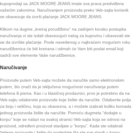
kupoprodaji sa JACK MOORE JEANS imate sva prava predviđena
važećim zakonima. Naručivanjem proizvoda preko Veb-sajta korisnik
se obavezuje da izvrši plaćanje JACK MOORE JEANS.
Klikom na dugme „kreiraj porudžbinu“ na zadnjem koraku postupka
naručivanja vi ste izdali obavezujući nalog za kupovinu i obavezali ste
se da izvršite plaćanje. Posle navedenog u najkraćem mogućem roku
narudžbenica će biti kreirana i odmah će Vam biti poslat email koji
sadrži sve elemente Vaše narudžbenice.
Naručivanje
Proizvode putem Veb-sajta možete da naručite samo elektronskim
putem, što znači da je isključena mogućnost naručivanja putem
telefona ili pisma. Kao i u klasičnoj prodavnici, prvo je potrebno da na
Veb-sajtu odaberete proizvode koje želite da naručite. Odaberite polja
za boju i veličinu, koja su obavezna, a i možete izabrati koliko komada
jednog proizvoda želite da naručite. Pomoću dugmeta “dodajte u
korpu” koje se nalazi na svakoj stranici Veb-sajta koja se odnosi na
proizvod, određeni proizvod stavljate u “korpu”. Kada ste odabrali
željene proizvode i želite da pogledate šta ste sve stavili u korpu,