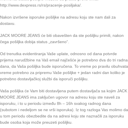
http://www.dexpress.rs/rs/pracenje-posiljaka/.
Nakon izvršene isporuke pošiljke na adresu koju ste nam dali za
dostavu.
JACK MOORE JEANS će biti obavešten da ste pošiljku primili, nakon
čega pošiljka dobija status „završeno“.
Od trenutka evidentiranja Vaše uplate, odnosno od dana potvrde
prijema narudžbine na Vaš email najčešće je potrebno dva do tri radna
dana, da Vaša pošiljka bude isporučena. To vreme po pravilu obuhvata
vreme potrebno za pripremu Vaše pošiljke + jedan radni dan koliko je
potrebno dostavljačkoj službi da isporuči pošiljku.
Vaša pošiljka će Vam biti dostavljena putem dostavljača sa kojim JACK
MOORE JEANS ima zaključen ugovor na adresu koju ste naveli za
isporuku, i to u periodu između 8h – 16h svakog radnog dana
(subotom i nedeljom se ne vrši isporuka). Iz tog razloga Vas molimo da
u tom periodu obezbedite da na adresi koju ste naznačili za isporuku
bude osoba koja može preuzeti pošiljku.